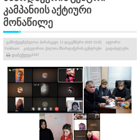
კამპანიის აქტიური
მონაწილე
გამოქვეყნებულია: პარასკევი, 11 დეკემბერი 2020 15:02
ავტორი:
Fsokhumi
კატეგორია:
ქალთა მხარდაჭერის ცენტრები
გადასვლები:
დაბეჭდვა
2347