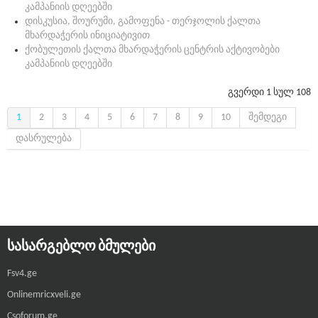
კამპანიის დღეებში
დისკუსია, შოურუმი, გამოფენა - თერჯოლის ქალთა
მხარდაჭერის ინიციატივით
ქობულეთის ქალთა მხარდაჭერის ცენტრის აქტივობები
კამპანიის დღეებში
გვერდი 1 სულ 108
1
2
3
4
5
6
7
8
9
10
შემდეგი
დასრულება
ᲡᲐᲡᲐᲠᲒᲔᲑᲚᲝ ᲑᲛᲣᲚᲔᲑᲘ
Fsv4.ge
Onlinemricxveli.ge
Csoforum.ge