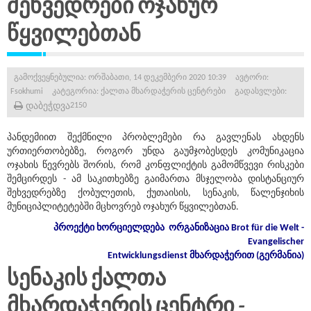
შეხვედრები ოჯახურ
წყვილებთან
გამოქვეყნებულია: ორშაბათი, 14 დეკემბერი 2020 10:39
ავტორი:
Fsokhumi
კატეგორია:
ქალთა მხარდაჭერის ცენტრები
გადასვლები:
დაბეჭდვა
2150
პანდემიით შექმნილი პრობლემები რა გავლენას ახდენს
ურთიერთობებზე, როგორ უნდა გაუმჯობესდეს კომუნიკაცია
ოჯახის წევრებს შორის, რომ კონფლიქტის გამომწვევი რისკები
შემცირდეს - ამ საკითხებზე გაიმართა მსჯელობა დისტანციურ
შეხვედრებზე ქობულეთის, ქუთაისის, სენაკის, წალენჯიხის
მუნიციპლიტეტებში მცხოვრებ ოჯახურ წყვილებთან.
პროექტი
ხორციელდება
ორგანიზაცია
Brot für die Welt -
Evangelischer
Entwicklungsdienst
მხარდაჭერით
(
გერმანია
)
სენაკის ქალთა
მხარდაჭერის ცენტრი -