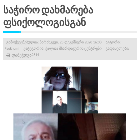
საჭირო დახმარება
ფსიქოლოგისგან
გამოქვეყნებულია: პარასკევი, 25 დეკემბერი 2020 16:38
ავტორი:
Fsokhumi
კატეგორია:
ქალთა მხარდაჭერის ცენტრები
გადასვლები:
დაბეჭდვა
2314