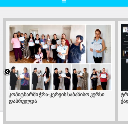
კოპიტნარში ჭრა-კერვის საბაზისო კურსი
ტრ
დასრულდა
ქა