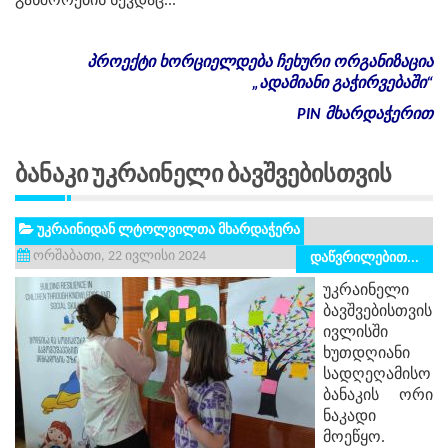
განშორების სევდაც...
პროექტი
ხორციელდება
ჩეხური
ორგანიზაცია
„
ადამიანი
გაჭირვებაში
“
PIN
მხარდაჭერით
Ბანაკი Უკრაინელი Ბავშვებისთვის
უკრაინიდან ლტოლვილთა მხარდაჭერა
ორშაბათი, 22 ივლისი 2024
დაწვრილებით...
უკრაინელი
ბავშვებისთვის
ივლისში
ხუთდღიანი
სადღეღამისო
ბანაკის ორი
ნაკადი
მოეწყო.