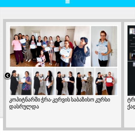
კოპიტნარში ჭრა-კერვის საბაზისო კურსი
ტრ
დასრულდა
ქა