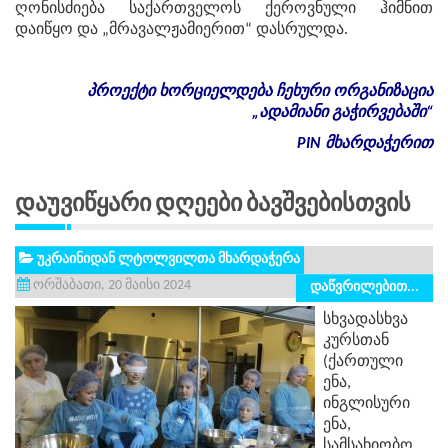
ღონისძიება საქართველოს ქეროვნული ჰიმნით
დაიწყო და „მრავალჟამიერით“ დასრულდა.
პროექტი
ხორციელდება
ჩეხური
ორგანიზაცია
„
ადამიანი
გაჭირვებაში
“
PIN
მხარდაჭერით
Დაუვიწყარი Დღეები Ბავშვებისთვის
უკრაინიდან ლტოლვილთა მხარდაჭერა
ორშაბათი, 20 მაისი 2024
დაწვრილებით...
სხვადასხვა
კურსთან
(ქართული
ენა,
ინგლისური
ენა,
სამსახიობო