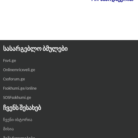
ᲡᲐᲡᲐᲠᲒᲔᲑᲚᲝ ᲑᲛᲣᲚᲔᲑᲘ
Fsv4.ge
Onlinemricxveli.ge
Csoforum.ge
Fsokhumi.ge/online
SOSFsokhumi.ge
ᲩᲕᲔᲜᲡ ᲨᲔᲡᲐᲮᲔᲑ
ჩვენი ისტორია
მისია