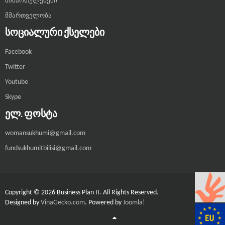
მიმართულებები
მმართველობა
ᲡᲝᲪᲘᲐᲚᲣᲠᲘ ᲥᲡᲔᲚᲔᲑᲘ
Facebook
Twitter
Youtube
Skype
ᲔᲚ. ᲤᲝᲡᲢᲐ
womansukhumi@gmail.com
fundsukhumitbilisi@gmail.com
Copyright © 2026 Business Plan II. All Rights Reserved.
Designed by
VinaGecko.com
.
Powered by
Joomla!
Joomla! 3 Templates