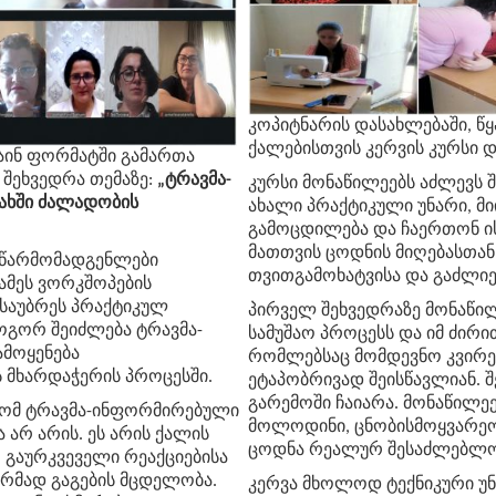
კოპიტნარის
დასახლებაში
,
წ
ქალებისთვის
კერვის
კურსი
დ
აინ ფორმატში გამართა
შეხვედრა თემაზე:
„ტრავმა-
კურსი
მონაწილეებს
აძლევს
ახში ძალადობის
ახალი
პრაქტიკული
უნარი
,
მ
გამოცდილება
და
ჩაერთონ
ი
მათთვის
ცოდნის
მიღებასთან
ს წარმომადგენლები
თვითგამოხატვისა
და
გაძლიე
ჯამეს ვორკშოპების
საუბრეს პრაქტიკულ
პირველ
შეხვედრაზე
მონაწი
ოგორ შეიძლება ტრავმა-
სამუშაო
პროცესს
და
იმ
ძირი
მოყენება
რომლებსაც
მომდევნო
კვირე
მხარდაჭერის პროცესში.
ეტაპობრივად
შეისწავლიან
.
შ
გარემოში
ჩაიარა
.
მონაწილეე
რომ ტრავმა-ინფორმირებული
მოლოდინი
,
ცნობისმოყვარე
არ არის. ეს არის ქალის
ცოდნა
რეალურ
შესაძლებლ
, გაურკვეველი რეაქციებისა
რმად გაგების მცდელობა.
კერვა
მხოლოდ
ტექნიკური
უ