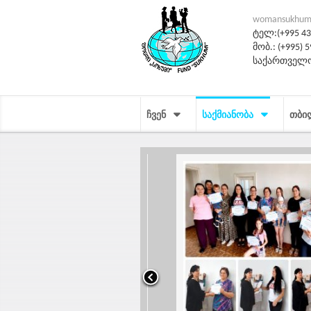
womansukhum
ტელ:(+995 431
მობ.: (+995) 5
საქართველო
ᲩᲕᲔᲜ
ᲡᲐᲥᲛᲘᲐᲜᲝᲑᲐ
ᲗᲑᲘ