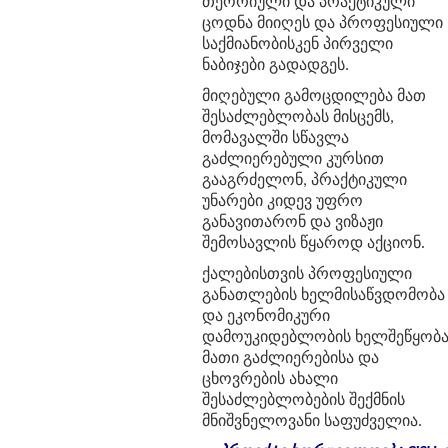
თეორიული
და
პრაქტიკული
ცოდნა
მიიღეს
და
პროფესიული
საქმიანობისკენ
პირველი
ნაბიჯები
გადადგეს
.
მიღებული
გამოცდილება
მათ
შესაძლებლობას
მისცემს
,
მომავალში
სწავლა
გაძლიერებული
კურსით
გააგრძელონ
,
პრაქტიკული
უნარები
კიდევ
უფრო
განავითარონ
და
ვიზაჟი
შემოსავლის
წყაროდ
აქციონ
.
ქალებისთვის
პროფესიული
განათლების
ხელმისაწვდომობა
და
ეკონომიკური
დამოუკიდებლობის
ხელშეწყობ
მათი
გაძლიერებისა
და
ცხოვრების
ახალი
შესაძლებლობების
შექმნის
მნიშვნელოვანი
საფუძველია
.