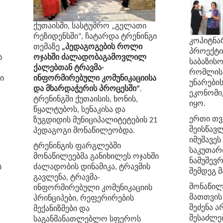
ქუთაისში
,
სასტუმრო
„
გელათი
რეზიდენსში
“,
ჩატარდა
ტრენინგი
კოპიტნარ
თემაზე
„
პედაგოგების
როლი
პროექტი
ს
ოჯახში
ძალადობაგამოვლილ
საბაზისო
ქალებთან
ტრავმა
-
რომლის 
ი
ინფორმირებული
კომუნიკაციისა
უნარები
და
მხარდაჭერის
პროცესში
“
.
ეკონომი
ტრენინგში
ქუთაისის
,
ხონის
,
იყო.
წყალტუბოს
,
სენაკისა
და
ერთი თვ
ზუგდიდის
მუნიციპალიტეტების
2
1
შეისწავლ
პედაგოგი
მონაწილეობდა
.
იმუშავე
ტრენინგის
ფარგლებში
საკუთარ
მონაწილეებმა
განიხილეს
ოჯახში
ნამუშევ
ს
ძალადობის
დინამიკა
,
ტრავმის
შემდეგ 
გავლენა
,
ტრავმა
-
მონაწილ
ინფორმირებული
კომუნიკაციის
მათთვის
პრინციპები
,
რეფერირების
შეძენა ა
მექანიზმები
და
შესაძლე
საგანმანათლებლო
სფეროს