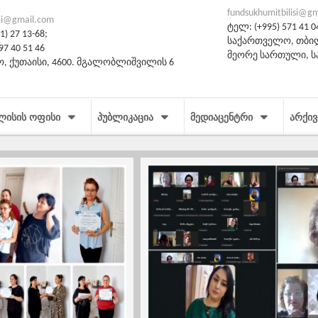
fundsukhumitbilisi@g
i@gmail.com
ტელ: (+995) 571 41 0
) 27 13-68;
საქართველო, თბილი
97 40 51 46
მეორე სართული, 
, ქუთაისი, 4600. მგალობლიშვილის 6
ᲚᲘᲡᲘᲡ ᲝᲤᲘᲡᲘ
ᲞᲣᲑᲚᲘᲙᲐᲪᲘᲐ
ᲛᲔᲓᲘᲐᲪᲔᲜᲢᲠᲘ
ᲐᲠᲥᲘᲕ