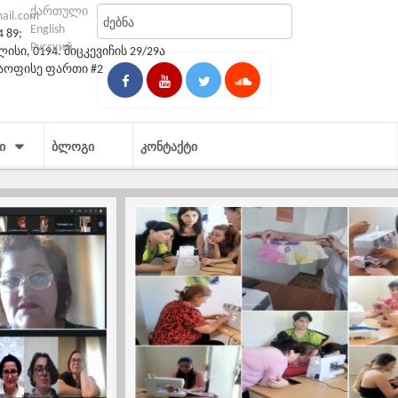
ქართული
mail.com
English
4 89;
Русский
სი, 0194. მიცკევიჩის 29/29ა
საოფისე ფართი #2
Ი
ᲑᲚᲝᲒᲘ
ᲙᲝᲜᲢᲐᲥᲢᲘ