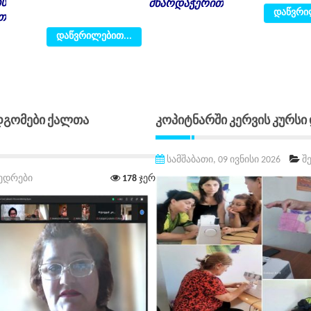
ის
მხარდაჭერით
დაწვრი
თ
დაწვრილებით...
დგომები Ქალთა
Კოპიტნარში Კერვის Კურსი
სამშაბათი, 09 ივნისი 2026
შ
ვედრები
178
ჯერ