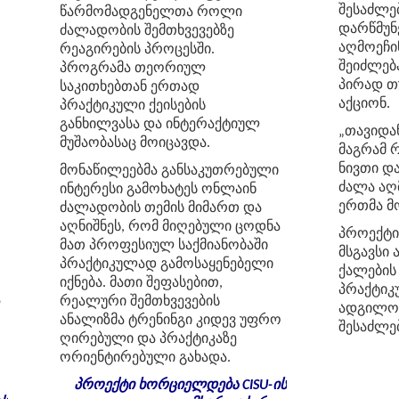
შესაძლე
წარმომადგენელთა
როლი
დარწმუნ
ძალადობის
შემთხვევებზე
აღმოეჩი
რეაგირების
პროცესში
.
შეიძლებ
პროგრამა
თეორიულ
პირად თ
საკითხებთან
ერთად
აქციონ.
პრაქტიკული
ქეისების
განხილვასა
და
ინტერაქტიულ
„თავიდან
მუშაობასაც
მოიცავდა
.
მაგრამ 
ნივთი და
მონაწილეებმა
განსაკუთრებული
ძალა აღმ
ინტერესი
გამოხატეს
ონლაინ
ერთმა მ
ძალადობის
თემის
მიმართ
და
აღნიშნეს
,
რომ
მიღებული
ცოდნა
პროექტი
მათ
პროფესიულ
საქმიანობაში
მსგავსი 
პრაქტიკულად
გამოსაყენებელი
ქალების
იქნება
.
მათი
შეფასებით
,
პრაქტიკ
ა
რეალური
შემთხვევების
ადგილობ
ანალიზმა
ტრენინგი
კიდევ
უფრო
შესაძლე
ღირებული
და
პრაქტიკაზე
ორიენტირებული
გახადა
.
პროექტი ხორციელდება CISU-ის