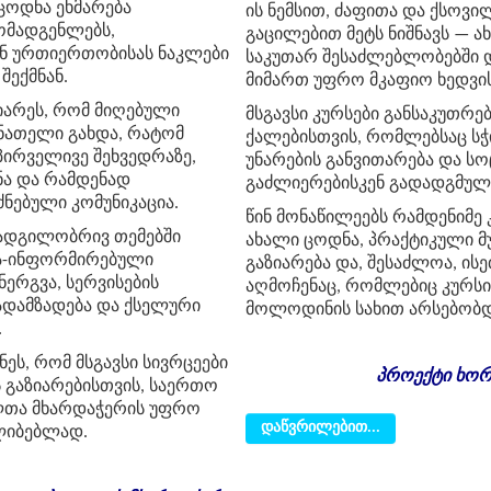
ცოდნა ეხმარება
ის
ნემსით
,
ძაფითა
და
ქსოვი
ომადგენლებს,
გაცილებით
მეტს
ნიშნავს
—
ა
 ურთიერთობისას ნაკლები
საკუთარ
შესაძლებლობებში
შექმნან.
მიმართ
უფრო
მკაფიო
ხედვი
იარეს, რომ მიღებული
მსგავსი
კურსები
განსაკუთრე
ნათელი გახდა, რატომ
ქალებისთვის
,
რომლებსაც
ს
პირველივე შეხვედრაზე,
უნარების
განვითარება
და
სო
ნა და რამდენად
გაძლიერებისკენ
გადადგმულ
ნებული კომუნიკაცია.
წინ
მონაწილეებს
რამდენიმე
 ადგილობრივ თემებში
ახალი
ცოდნა
,
პრაქტიკული
მ
მა-ინფორმირებული
გაზიარება
და
,
შესაძლოა
,
ისე
რგვა, სერვისების
აღმოჩენაც
,
რომლებიც
კურსი
ადამზადება და ქსელური
მოლოდინის
სახით
არსებობ
.
ეს, რომ მსგავსი სივრცეები
პროექტი ხორ
 გაზიარებისთვის, საერთო
ალთა მხარდაჭერის უფრო
დაწვრილებით...
ალიბებლად.