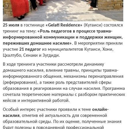
25 июля
в гостинице
«Gelati Residence»
(Кутаиси) состоялся
тренинг на тему:
«Роль педагогов в процессе травма-
информированной коммуникации и поддержки женщин,
переживших домашнее насилие»
. В мероприятии приняли
участие
21 педагог
из муниципалитетов Кутаиси, Хони,
Цхалтубо, Сенаки и Зугдиди.
В ходе тренинга участники рассмотрели динамику
домашнего насилия, влияние травмы, принципы травма-
информированного общения, механизмы перенаправления
(реферирования), а также роль представителей сферы
образования в реагировании на случаи насилия. Программа
сочетала теоретические материалы с разбором практических
кейсов и интерактивной работой.
Особый интерес участники проявили к теме
онлайн-
насилия
, отметив её актуальность для современной
образовательной среды. По их оценке, полученные знания
будут полезны в повседневной профессиональной