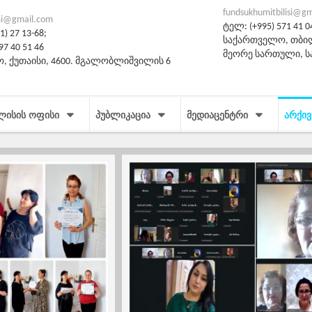
fundsukhumitbilisi@g
i@gmail.com
ტელ: (+995) 571 41 0
) 27 13-68;
საქართველო, თბილი
97 40 51 46
მეორე სართული, 
, ქუთაისი, 4600. მგალობლიშვილის 6
ᲚᲘᲡᲘᲡ ᲝᲤᲘᲡᲘ
ᲞᲣᲑᲚᲘᲙᲐᲪᲘᲐ
ᲛᲔᲓᲘᲐᲪᲔᲜᲢᲠᲘ
ᲐᲠᲥᲘᲕ