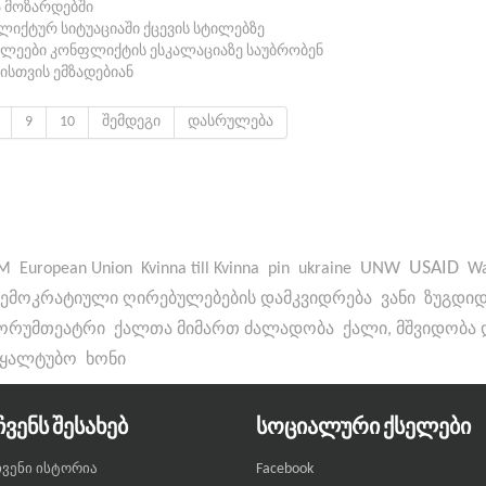
 მოზარდებში
ლიქტურ სიტუაციაში ქცევის სტილებზე
წავლეები კონფლიქტის ესკალაციაზე საუბრობენ
ისთვის ემზადებიან
9
10
შემდეგი
დასრულება
UNW
USAID
M
European Union
Kvinna till Kvinna
pin
ukraine
W
ემოკრატიული ღირებულებების დამკვიდრება
ვანი
ზუგდი
ორუმთეატრი
ქალთა მიმართ ძალადობა
ქალი, მშვიდობა
წყალტუბო
ხონი
ᲩᲕᲔᲜᲡ ᲨᲔᲡᲐᲮᲔᲑ
ᲡᲝᲪᲘᲐᲚᲣᲠᲘ ᲥᲡᲔᲚᲔᲑᲘ
Facebook
ჩვენი ისტორია