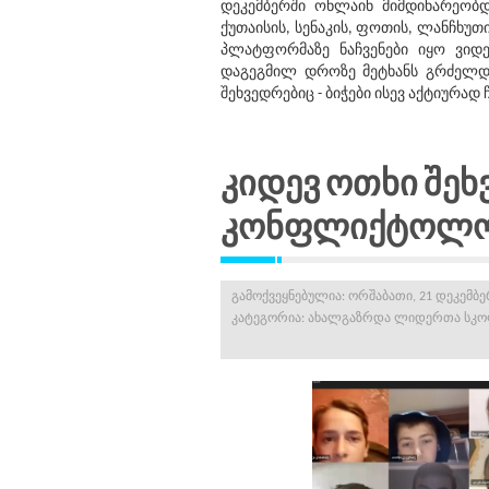
დეკემბერში ონლაინ მიმდინარეობდ
ქუთაისის, სენაკის, ფოთის, ლანჩხუ
პლატფორმაზე ნაჩვენები იყო ვიდ
დაგეგმილ დროზე მეტხანს გრძელდებ
შეხვედრებიც - ბიჭები ისევ აქტიურად 
კიდევ ოთხი შეხ
კონფლიქტოლო
გამოქვეყნებულია: ორშაბათი, 21 დეკემბერ
კატეგორია:
ახალგაზრდა ლიდერთა სკ