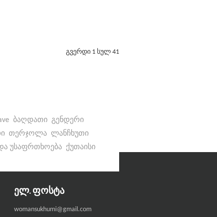
გვერდი 1 სულ 41
ave
ბაღდათი
გენდერი
დი
თერჯოლა
ლანჩხუთი
 და უსაფრთხოება
ქუთაისი
ᲔᲚ. ᲤᲝᲡᲢᲐ
womansukhumi@gmail.com