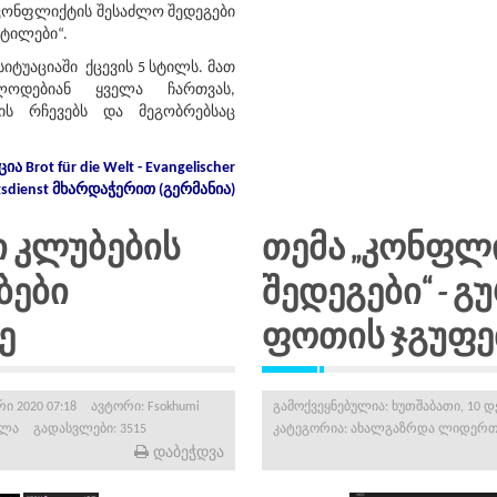
„კონფლიქტის შესაძლო შედეგები
სტილები“.
იტუაციაში ქცევის 5 სტილს. მათ
ლოდებიან ყველა ჩართვას,
ის რჩევებს და მეგობრებსაც
ცია
Brot für die Welt - Evangelischer
gsdienst
მხარდაჭერით
(
გერმანია
)
 კლუბების
თემა „კონფლ
ბები
შედეგები“ - გ
ე
ფოთის ჯგუფე
ი 2020 07:18
ავტორი:
Fsokhumi
გამოქვეყნებულია: ხუთშაბათი, 10 დე
ოლა
გადასვლები: 3515
კატეგორია:
ახალგაზრდა ლიდერთ
დაბეჭდვა