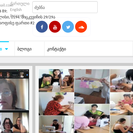
ქართული
mail.com
English
4 89;
Русский
სი, 0194. მიცკევიჩის 29/29ა
საოფისე ფართი #2
Ი
ᲑᲚᲝᲒᲘ
ᲙᲝᲜᲢᲐᲥᲢᲘ