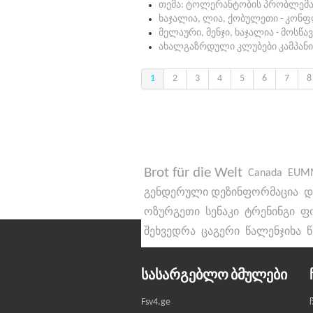
თემა: ტოლერანტობის პრობლემა
ხაჯალია, ლია, ქობულეთი - კონფ
მელაური, მენჯი, ხაჯალია - მოს
ახალგაზრდული კლუბები კამპანი
1
2
3
4
5
6
7
8
Brot für die Welt
Canada
EUM
გენდერული დეზინფორმაცია
დ
ოზურგეთი
სენაკი
ტრენინგი
ფ
შეხვედრა
ცაგერი
წალენჯიხა
ᲡᲐᲡᲐᲠᲒᲔᲑᲚᲝ ᲑᲛᲣᲚᲔᲑᲘ
Fsv4.ge