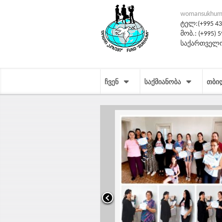
womansukhum
ტელ:(+995 431
მობ.: (+995) 5
საქართველო
ᲩᲕᲔᲜ
ᲡᲐᲥᲛᲘᲐᲜᲝᲑᲐ
ᲗᲑᲘ