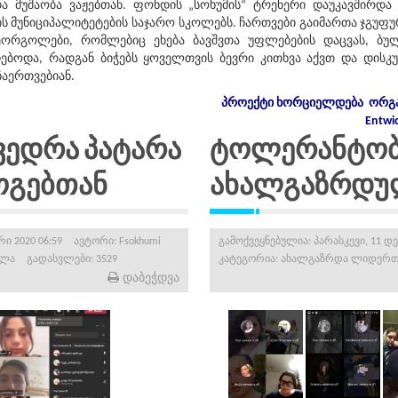
ა მუშაობა ვაჟებთან. ფონდის „სოხუმის“ ტრენერი დაუკავშირდა 
თის მუნიციპალიტეტების საჯარო სკოლებს. ჩართვები გაიმართა ჯგუფ
ეორგოლები, რომლებიც ეხება ბავშვთა უფლებების დაცვას, ბულ
ოდა, რადგან ბიჭებს ყოველთვის ბევრი კითხვა აქვთ და დისკუს
ჩაერთვებიან.
პროექტი
ხორციელდება
ორგა
Entwi
ვედრა პატარა
ტოლერანტობ
გებთან
ახალგაზრდუ
ი 2020 06:59
ავტორი:
Fsokhumi
გამოქვეყნებულია: პარასკევი, 11 დე
ოლა
გადასვლები: 3529
კატეგორია:
ახალგაზრდა ლიდერთ
დაბეჭდვა