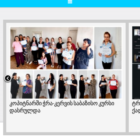
კოპიტნარში ჭრა-კერვის საბაზისო კურსი
ტრ
დასრულდა
ქა