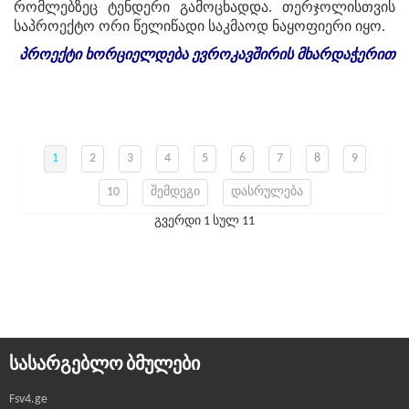
რომლებზეც ტენდერი გამოცხადდა. თერჯოლისთვის
საპროექტო ორი წელიწადი საკმაოდ ნაყოფიერი იყო.
პროექტი
ხორციელდება
ევროკავშირის
მხარდაჭერით
1
2
3
4
5
6
7
8
9
10
შემდეგი
დასრულება
გვერდი 1 სულ 11
ᲡᲐᲡᲐᲠᲒᲔᲑᲚᲝ ᲑᲛᲣᲚᲔᲑᲘ
Fsv4.ge