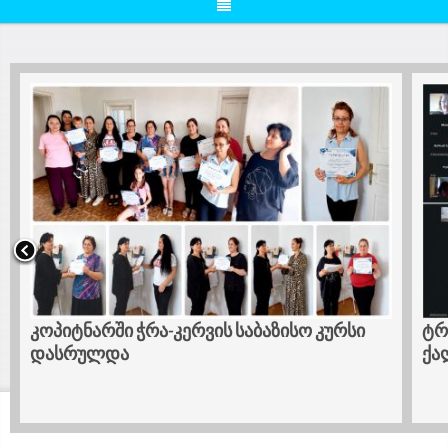
კოპიტნარში ჭრა-კერვის საბაზისო კურსი
ტრ
დასრულდა
ქა