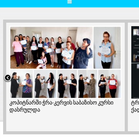
კოპიტნარში ჭრა-კერვის საბაზისო კურსი
ტრ
დასრულდა
ქა