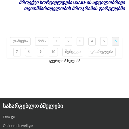
პროექტი
ხორციელდება
USAID
-
ის
ადგილობრივი
თვითმმართველობის
პროგრამის
ფარგლებში
დაწყება
წინა
1
2
3
4
5
6
7
8
9
10
შემდეგი
დასრულება
გვერდი 6 სულ 36
ᲡᲐᲡᲐᲠᲒᲔᲑᲚᲝ ᲑᲛᲣᲚᲔᲑᲘ
Fsv4.ge
Onlinemricxveli.ge